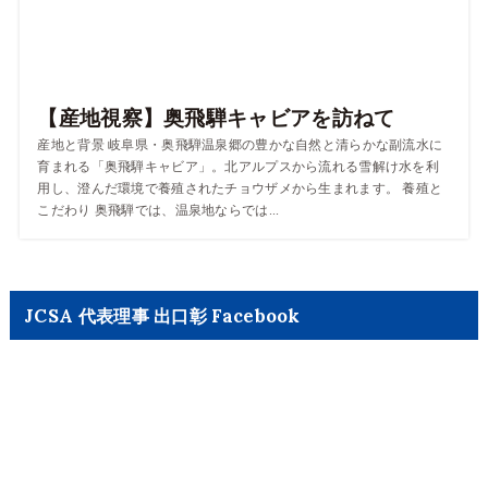
【産地視察】奥飛騨キャビアを訪ねて
産地と背景 岐阜県・奥飛騨温泉郷の豊かな自然と清らかな副流水に
育まれる「奥飛騨キャビア」。北アルプスから流れる雪解け水を利
用し、澄んだ環境で養殖されたチョウザメから生まれます。 養殖と
こだわり 奥飛騨では、温泉地ならでは...
JCSA 代表理事 出口彰 Facebook