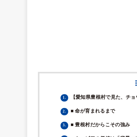
【愛知県豊根村で見た、チョ
1.
■ 命が育まれるまで
2.
■ 豊根村だからこその強み
3.